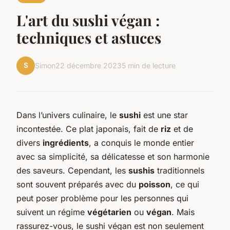
L'art du sushi végan :
techniques et astuces
S
Simon
22 décembre 2023
5 min de lecture
Dans l’univers culinaire, le
sushi
est une star
incontestée. Ce plat japonais, fait de
riz
et de
divers
ingrédients
, a conquis le monde entier
avec sa simplicité, sa délicatesse et son harmonie
des saveurs. Cependant, les
sushis
traditionnels
sont souvent préparés avec du
poisson
, ce qui
peut poser problème pour les personnes qui
suivent un régime
végétarien
ou
végan
. Mais
rassurez-vous, le sushi végan est non seulement