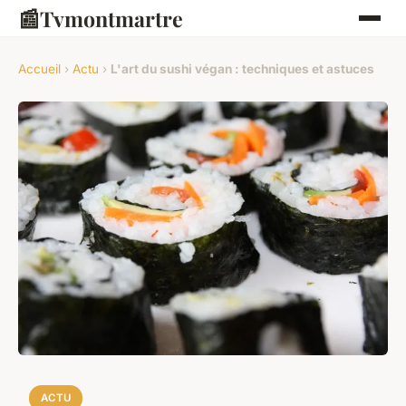
📰
Tvmontmartre
Accueil
›
Actu
›
L'art du sushi végan : techniques et astuces
ACTU