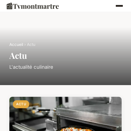
📰
Tvmontmartre
Accueil
› Actu
Actu
L'actualité culinaire
ACTU