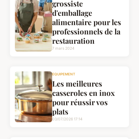
grossiste
d'emballage
alimentaire pour les
professionnels de la
restauration
7 mars 2024
EQUIPEMENT
Les meilleures
casseroles en inox
pour réussir vos
plats
03/07/2026 17:14