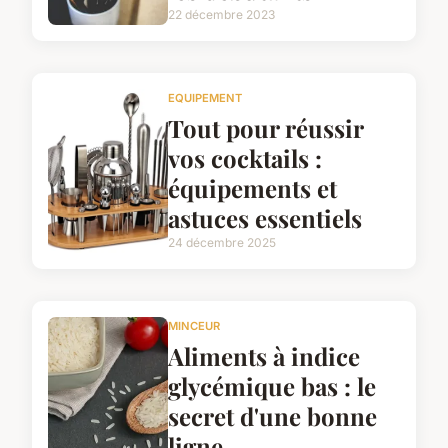
22 décembre 2023
EQUIPEMENT
Tout pour réussir
vos cocktails :
équipements et
astuces essentiels
24 décembre 2025
MINCEUR
Aliments à indice
glycémique bas : le
secret d'une bonne
ligne