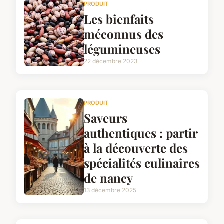
PRODUIT
Les bienfaits
méconnus des
légumineuses
22 décembre 2023
PRODUIT
Saveurs
authentiques : partir
à la découverte des
spécialités culinaires
de nancy
13 décembre 2025