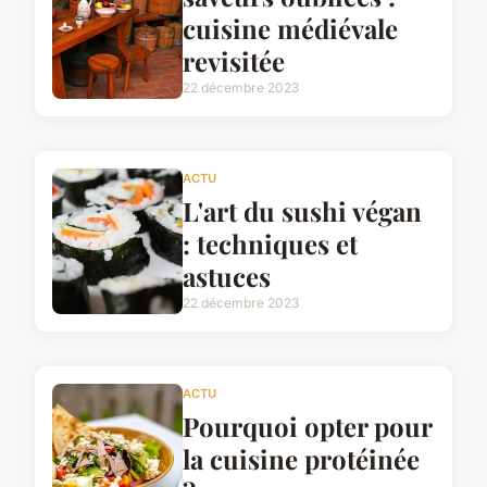
cuisine médiévale
revisitée
22 décembre 2023
ACTU
L'art du sushi végan
: techniques et
astuces
22 décembre 2023
ACTU
Pourquoi opter pour
la cuisine protéinée