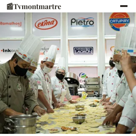
📰
Tvmontmartre