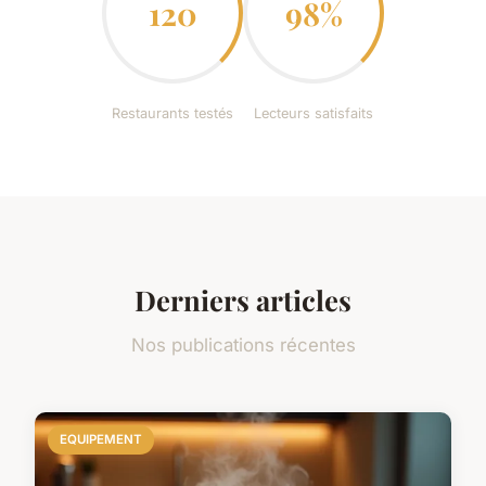
120
98%
Restaurants testés
Lecteurs satisfaits
Derniers articles
Nos publications récentes
EQUIPEMENT