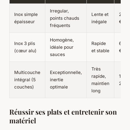
Irregular,
Inox simple
Lente et
20 -
points chauds
épaisseur
inégale
€
fréquents
Homogène,
Inox 3 plis
Rapide
60 - 
idéale pour
(cœur alu)
et stable
€
sauces
Très
Multicouche
Exceptionnelle,
rapide,
120 -
intégral (5
inertie
maintien
250 
couches)
optimale
long
Réussir ses plats et entretenir son
matériel