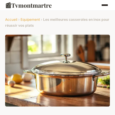
📰
Tvmontmartre
Accueil
›
Equipement
›
Les meilleures casseroles en inox pour
réussir vos plats