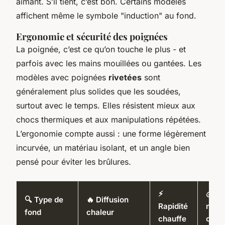
aimant. S’il tient, c’est bon. Certains modèles
affichent même le symbole "induction" au fond.
Ergonomie et sécurité des poignées
La poignée, c’est ce qu’on touche le plus - et
parfois avec les mains mouillées ou gantées. Les
modèles avec poignées
rivetées
sont
généralement plus solides que les soudées,
surtout avec le temps. Elles résistent mieux aux
chocs thermiques et aux manipulations répétées.
L’ergonomie compte aussi : une forme légèrement
incurvée, un matériau isolant, et un angle bien
pensé pour éviter les brûlures.
⚡
💰 Pr
🔍 Type de
🔥 Diffusion
Rapidité
moy
fond
chaleur
chauffe
cons