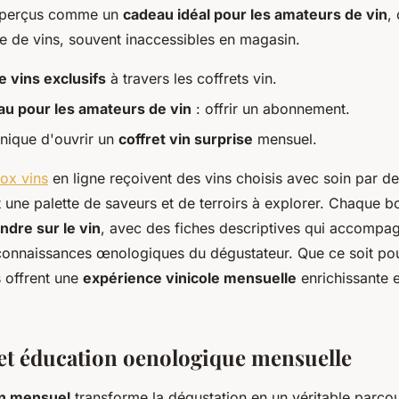
t perçus comme un
cadeau idéal pour les amateurs de vin
,
ve de vins, souvent inaccessibles en magasin.
 vins exclusifs
à travers les coffrets vin.
au pour les amateurs de vin
: offrir un abonnement.
nique d'ouvrir un
coffret vin surprise
mensuel.
ox vins
en ligne reçoivent des vins choisis avec soin par d
une palette de saveurs et de terroirs à explorer. Chaque bo
ndre sur le vin
, avec des fiches descriptives qui accompag
 connaissances œnologiques du dégustateur. Que ce soit po
ts offrent une
expérience vinicole mensuelle
enrichissante e
et éducation oenologique mensuelle
n mensuel
transforme la dégustation en un véritable parcou