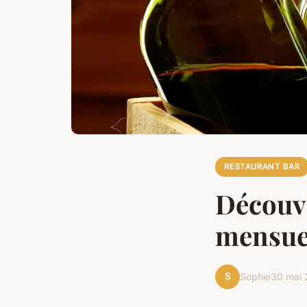
RESTAURANT BAR
Découvr
mensue
S
Sophie
30 mai