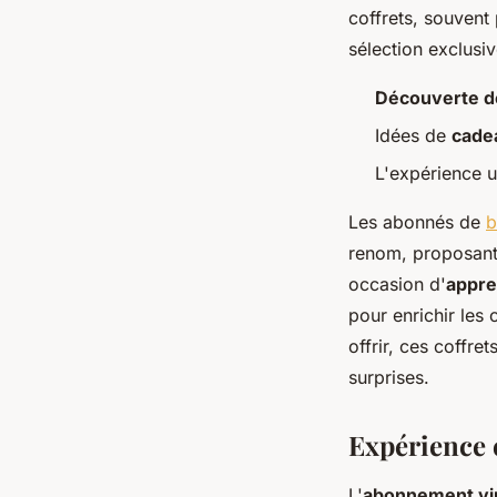
coffrets, souven
sélection exclusi
Découverte de
Idées de
cade
L'expérience u
Les abonnés de
b
renom, proposant 
occasion d'
appre
pour enrichir les
offrir, ces coffre
surprises.
Expérience 
L'
abonnement vi