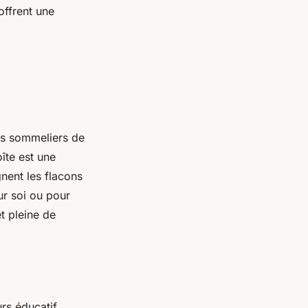
 offrent une
es sommeliers de
îte est une
nent les flacons
ur soi ou pour
t pleine de
rs éducatif.