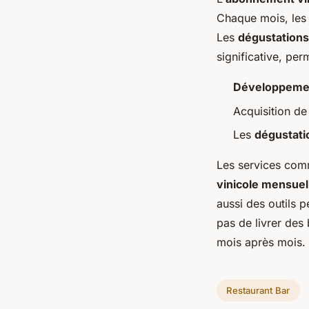
Chaque mois, les 
Les
dégustation
significative, pe
Développemen
Acquisition d
Les
dégustat
Les services comm
vinicole mensuel
aussi des outils
pas de livrer des b
mois après mois.
Restaurant Bar