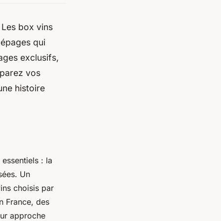
 Les box vins
cépages qui
ages exclusifs,
éparez vos
ne histoire
essentiels : la
osées. Un
ins choisis par
n France, des
eur approche