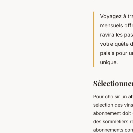
Voyagez à tra
mensuels off
ravira les pa
votre quête 
palais pour u
unique.
Sélectionne
Pour choisir un
a
sélection des vin
abonnement doit o
des sommeliers r
abonnements comm