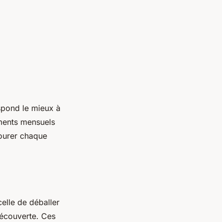
spond le mieux à
ements mensuels
vourer chaque
elle de déballer
découverte. Ces