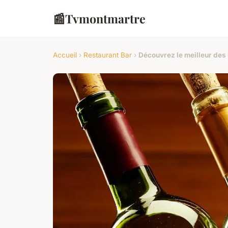
📰
Tvmontmartre
Accueil
›
Restaurant Bar
›
Découvrez le meilleur des