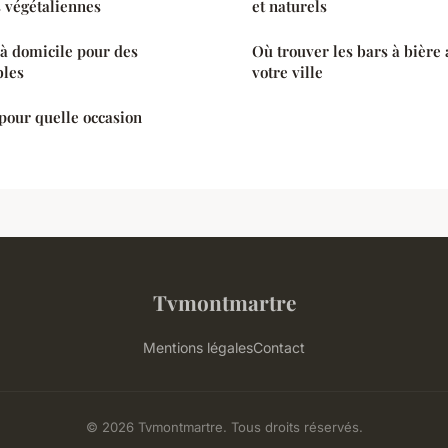
 végétaliennes
et naturels
 à domicile pour des
Où trouver les bars à bière 
bles
votre ville
pour quelle occasion
Tvmontmartre
Mentions légales
Contact
© 2026 Tvmontmartre. Tous droits réservés.